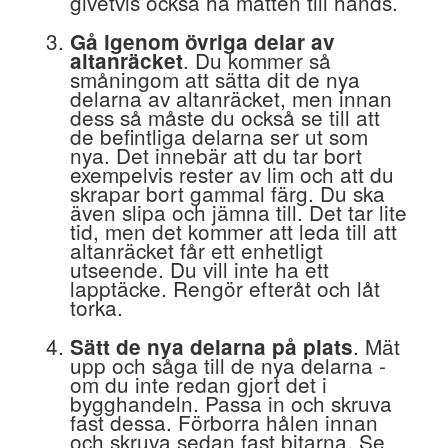
givetvis också ha måtten till hands.
Gå igenom övriga delar av
. Du kommer så
altanräcket
småningom att sätta dit de nya
delarna av altanräcket, men innan
dess så måste du också se till att
de befintliga delarna ser ut som
nya. Det innebär att du tar bort
exempelvis rester av lim och att du
skrapar bort gammal färg. Du ska
även slipa och jämna till. Det tar lite
tid, men det kommer att leda till att
altanräcket får ett enhetligt
utseende. Du vill inte ha ett
lapptäcke. Rengör efteråt och låt
torka.
. Mät
Sätt de nya delarna på plats
upp och såga till de nya delarna -
om du inte redan gjort det i
bygghandeln. Passa in och skruva
fast dessa. Förborra hålen innan
och skruva sedan fast bitarna. Se