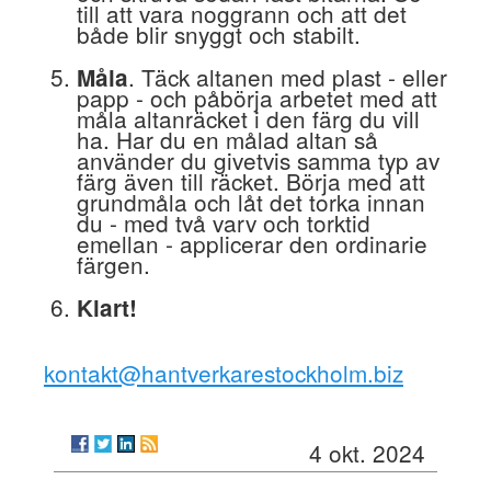
till att vara noggrann och att det
både blir snyggt och stabilt.
. Täck altanen med plast - eller
Måla
papp - och påbörja arbetet med att
måla altanräcket i den färg du vill
ha. Har du en målad altan så
använder du givetvis samma typ av
färg även till räcket. Börja med att
grundmåla och låt det torka innan
du - med två varv och torktid
emellan - applicerar den ordinarie
färgen.
Klart!
kontakt@hantverkarestockholm.biz
4 okt. 2024