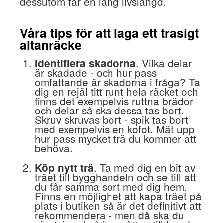
dessutom får en lång livslängd.
Våra tips för att laga ett trasigt
altanräcke
. Vilka delar
Identifiera skadorna
är skadade - och hur pass
omfattande är skadorna i fråga? Ta
dig en rejäl titt runt hela räcket och
finns det exempelvis ruttna brädor
och delar så ska dessa tas bort.
Skruv skruvas bort - spik tas bort
med exempelvis en kofot. Mät upp
hur pass mycket trä du kommer att
behöva.
. Ta med dig en bit av
Köp nytt trä
träet till bygghandeln och se till att
du får samma sort med dig hem.
Finns en möjlighet att kapa träet på
plats i butiken så är det definitivt att
rekommendera - men då ska du